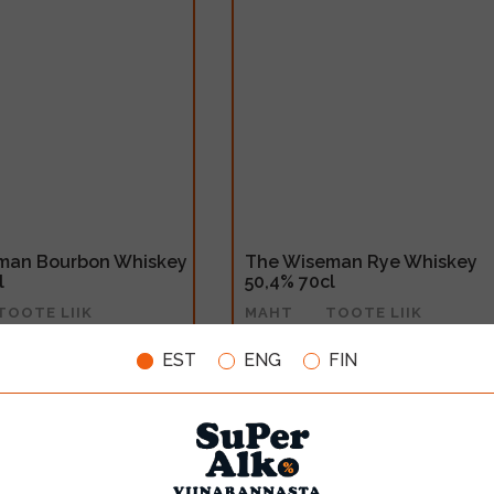
man Bourbon Whiskey
The Wiseman Rye Whiskey
l
50,4% 70cl
TOOTE LIIK
MAHT
TOOTE LIIK
Whiskey
0.7l
Whiskey
EST
ENG
FIN
30.99€
LISA OSTUKORVI
LISA OSTUKORV