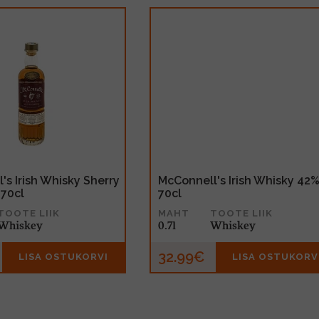
's Irish Whisky Sherry
McConnell's Irish Whisky 42
70cl
70cl
TOOTE LIIK
MAHT
TOOTE LIIK
Whiskey
0.7l
Whiskey
32.99€
LISA OSTUKORVI
LISA OSTUKORV