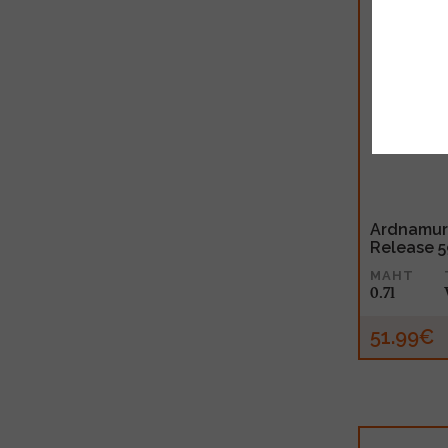
Ardnamur
Release 5
MAHT
0.7l
51.99€