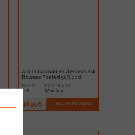
Ardnamurchan Sauternes Cask
Release Peated 50% 70cl
MAHT
TOOTE LIIK
0.7l
Whiskey
48.99€
I
LISA OSTUKORVI