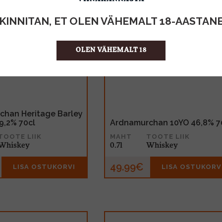
KINNITAN, ET OLEN VÄHEMALT 18-AASTAN
OLEN VÄHEMALT 18
chan Heritage Barley
9,2% 70cl
Ardnamurchan 10YO 46,8% 7
TOOTE LIIK
MAHT
TOOTE LIIK
Whiskey
0.7l
Whiskey
49.99€
LISA OSTUKORVI
LISA OSTUKORV