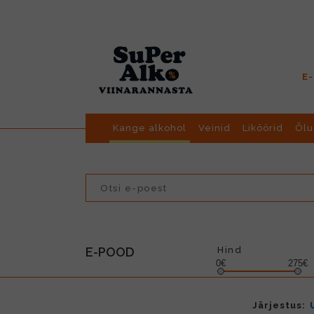
E
Kange alkohol
Veinid
Liköörid
Õlu
E-POOD
Hind
0€
275€
Järjestus: