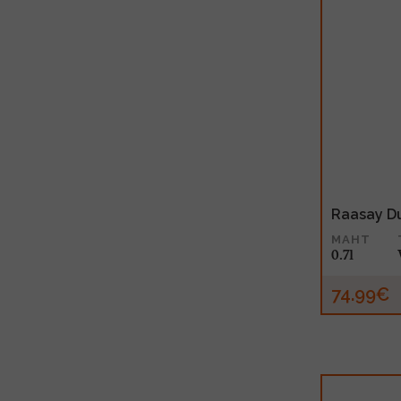
Raasay D
MAHT
0.7l
74.99€