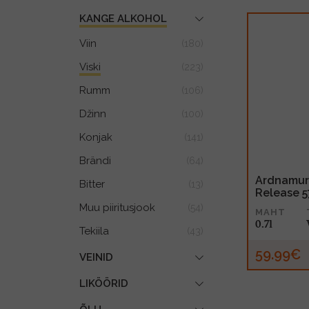
KANGE ALKOHOL
Viin
(180)
Viski
(223)
Rumm
(106)
Džinn
(100)
Konjak
(141)
Brändi
(64)
Ardnamur
Bitter
(13)
Release 5
Muu piiritusjook
(54)
MAHT
0.7l
Tekiila
(43)
59.99€
VEINID
LIKÖÖRID