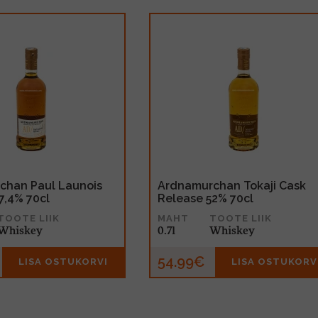
chan Paul Launois
Ardnamurchan Tokaji Cask
7,4% 70cl
Release 52% 70cl
TOOTE LIIK
MAHT
TOOTE LIIK
Whiskey
0.7l
Whiskey
54.99€
LISA OSTUKORVI
LISA OSTUKORV