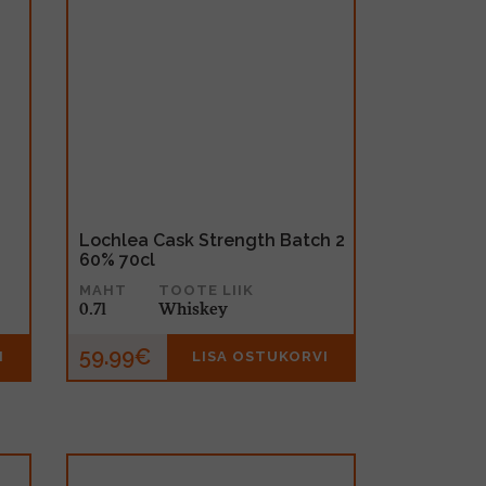
Lochlea Cask Strength Batch 2
60% 70cl
MAHT
TOOTE LIIK
0.7l
Whiskey
59.99€
I
LISA OSTUKORVI