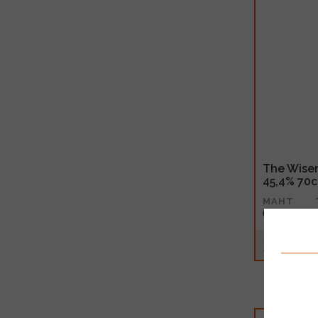
The Wise
45,4% 70c
MAHT
0.7l
30.99€