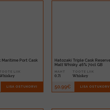
 Maritime Port Cask
Hatozaki Triple Cask Reserv
Malt Whisky 46% 70cl GB
TOOTE LIIK
MAHT
TOOTE LIIK
Whiskey
0.7l
Whiskey
50.99€
LISA OSTUKORVI
LISA OSTUKORV