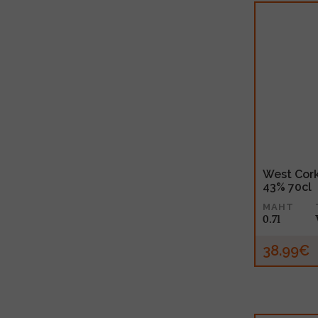
West Cork
43% 70cl
MAHT
0.7l
38.99€