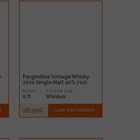
e
Pargimõisa Vintage Whisky
2020 Single Malt 40% 70cl
MAHT
TOOTE LIIK
0.7l
Whiskey
28.99€
I
LISA OSTUKORVI