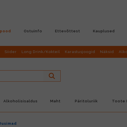
-pood
Ostuinfo
Ettevõttest
Kauplused
Siider
Long Drink/Kokteil
Karastusjoogid
Näksid
Alk
Alkoholisisaldus
Maht
Päritoluriik
Toote L
Uusimad