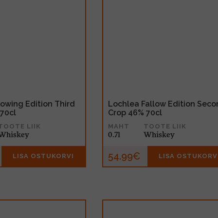
owing Edition Third
Lochlea Fallow Edition Seco
70cl
Crop 46% 70cl
TOOTE LIIK
MAHT
TOOTE LIIK
Whiskey
0.7l
Whiskey
54.99€
LISA OSTUKORVI
LISA OSTUKORV