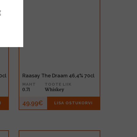
E
0cl
Raasay The Draam 46,4% 70cl
MAHT
TOOTE LIIK
0.7l
Whiskey
49.99€
I
LISA OSTUKORVI