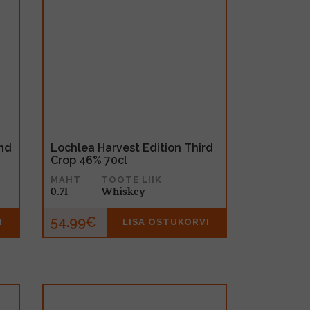
nd
Lochlea Harvest Edition Third
Crop 46% 70cl
MAHT
TOOTE LIIK
0.7l
Whiskey
54.99€
I
LISA OSTUKORVI