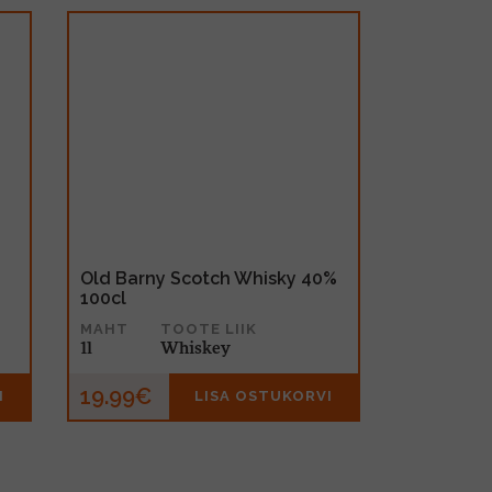
%
Old Barny Scotch Whisky 40%
100cl
MAHT
TOOTE LIIK
1l
Whiskey
19.99€
I
LISA OSTUKORVI