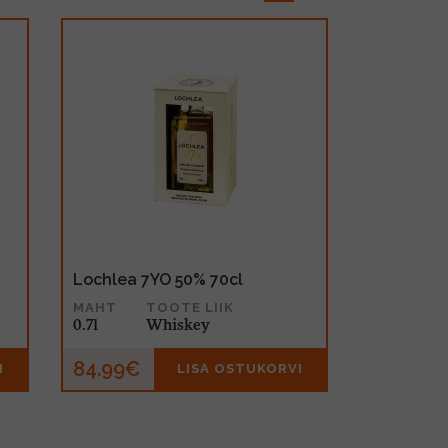
Lochlea 7YO 50% 70cl
MAHT
TOOTE LIIK
0.7l
Whiskey
84.99€
I
LISA OSTUKORVI