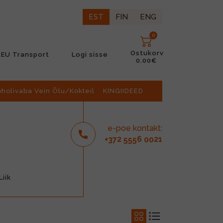
EST
FIN
ENG
0
Ostukorv
EU Transport
Logi sisse
0.00€
oholivaba Vein Õlu/Kokteil
KINGIIDEED
e-poe kontakt:
2
6
21
+37
555
00
iik