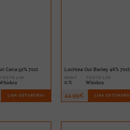
un Cana 52% 70cl
Lochlea Our Barley 46% 70cl
TOOTE LIIK
MAHT
TOOTE LIIK
Whiskey
0.7l
Whiskey
44.99€
LISA OSTUKORVI
LISA OSTUKORV