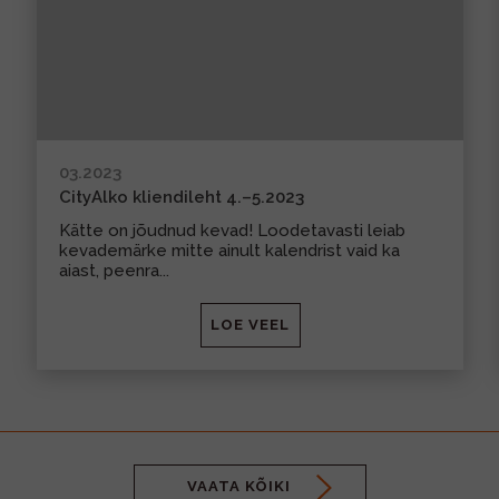
MUU PIIRITUSJOOK
GLÖGI
TEKIILA
HÕRGUTAJA
03.2023
CityAlko kliendileht 4.–5.2023
Kätte on jõudnud kevad! Loodetavasti leiab
kevademärke mitte ainult kalendrist vaid ka
aiast, peenra...
LOE VEEL
VAATA KÕIKI