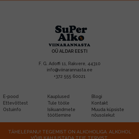
OÜ ALDAR EESTI
F. G. Adoffi 11, Rakvere, 44310
info@viinarannasta.ee
+372 555 60021
E-pood
Kauplused
Blogi
Ettevõttest
Tule tööle
Kontakt
Ostuinfo
Isikuandmete
Muuda küpsiste
töötlemine
nõusolekut
TÄHELEPANU! TEGEMIST ON ALKOHOLIGA. ALKOHOL
VÕIB KAHJUSTADA TEIE TERVIST.