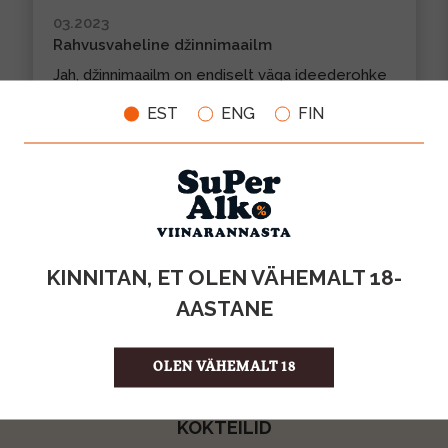
03.2023
Rahvusvaheline džinnimaailm
Jah, džinnimaailm on endiselt väga ideederohke
ning täis häid maitseid nii lähemalt kui kaugemalt.
N...
EST
ENG
FIN
LOE VEEL
KINNITAN, ET OLEN VÄHEMALT 18-
VAATA KÕIKI
AASTANE
OLEN VÄHEMALT 18
KOKTEILID