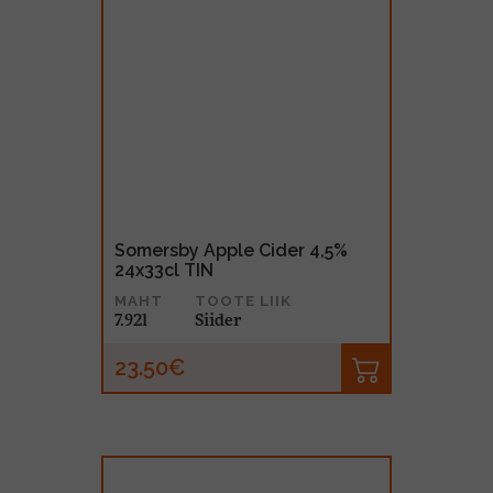
Somersby Apple Cider 4,5%
24x33cl TIN
MAHT
TOOTE LIIK
7.92l
Siider
23.50€