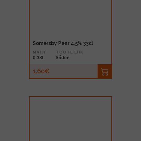
Somersby Pear 4,5% 33cl
MAHT
TOOTE LIIK
0.33l
Siider
1.60€