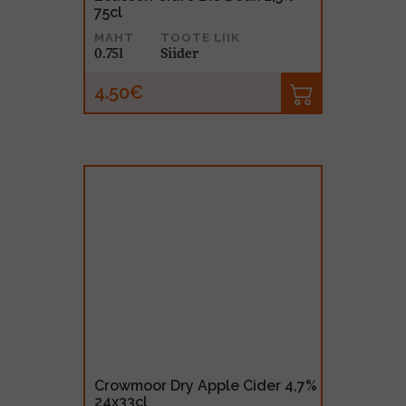
75cl
MAHT
TOOTE LIIK
0.75l
Siider
4.50€
Crowmoor Dry Apple Cider 4,7%
24x33cl