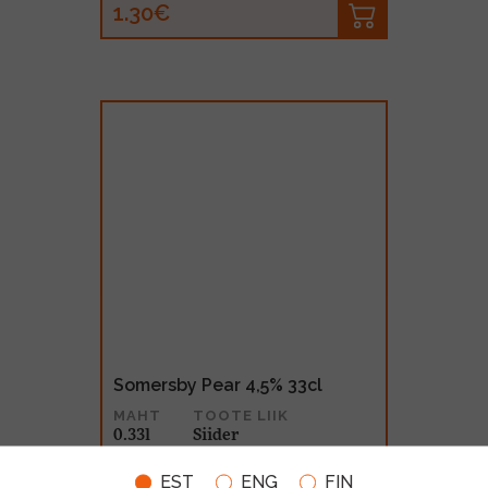
1.30€
Somersby Pear 4,5% 33cl
MAHT
TOOTE LIIK
0.33l
Siider
0.99€
EST
ENG
FIN