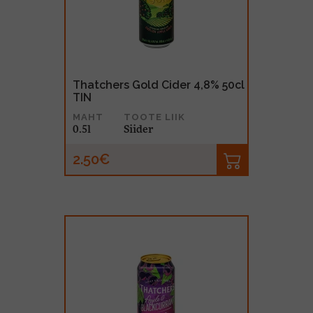
MUU PIIRITUSJOOK
GLÖGI
TEKIILA
HÕRGUTAJA
Thatchers Gold Cider 4,8% 50cl
TIN
MAHT
TOOTE LIIK
0.5l
Siider
2.50€