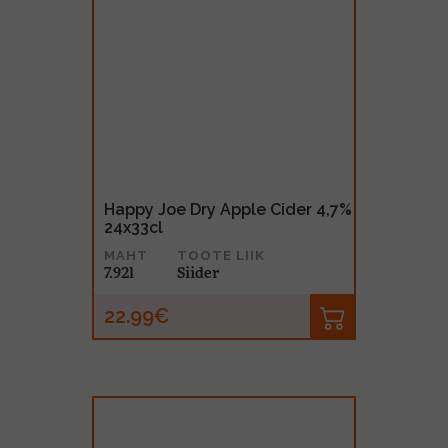
Happy Joe Dry Apple Cider 4,7%
24x33cl
MAHT
TOOTE LIIK
7.92l
Siider
22.99€