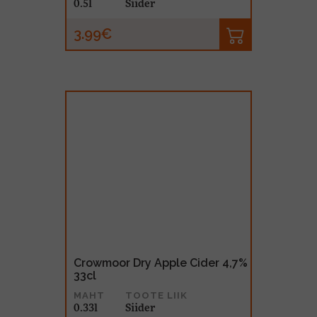
0.5l
Siider
3.99€
Crowmoor Dry Apple Cider 4,7%
33cl
MAHT
TOOTE LIIK
0.33l
Siider