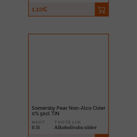
1.10€
Somersby Pear Non-Alco Cider
0% 50cl TIN
MAHT
TOOTE LIIK
0.5l
Alkoholivaba siider