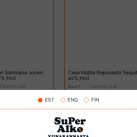
n Salmiana Joven
Casa Noble Reposado Tequi
0% 70cl
40% 70cl
TOOTE LIIK
MAHT
TOOTE LIIK
Piiritusjook
0.7l
Piiritusjook
EST
ENG
FIN
62.99€
LISA OSTUKORVI
LISA OSTUKORV