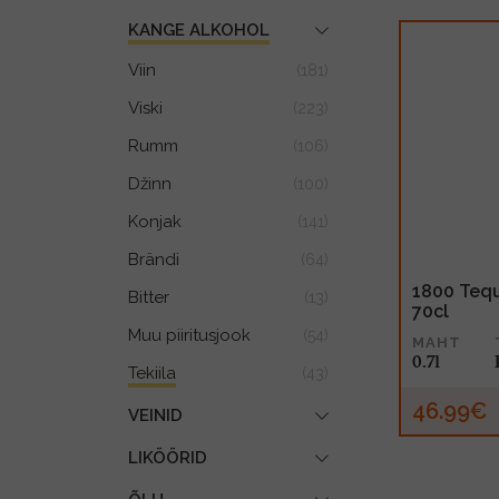
KANGE ALKOHOL
Viin
(181)
Viski
(223)
Rumm
(106)
Džinn
(100)
Konjak
(141)
Brändi
(64)
1800 Teq
Bitter
(13)
70cl
Muu piiritusjook
(54)
MAHT
0.7l
Tekiila
(43)
46.99€
VEINID
LIKÖÖRID