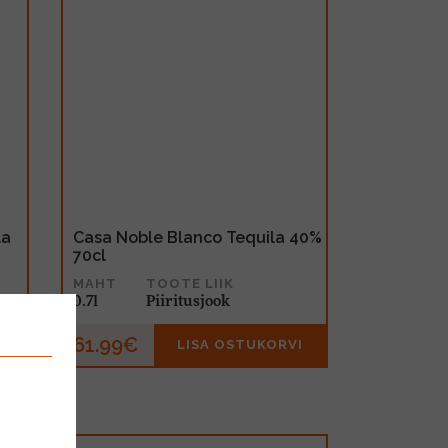
la
Casa Noble Blanco Tequila 40%
70cl
MAHT
TOOTE LIIK
0.7l
Piiritusjook
61.99€
I
LISA OSTUKORVI