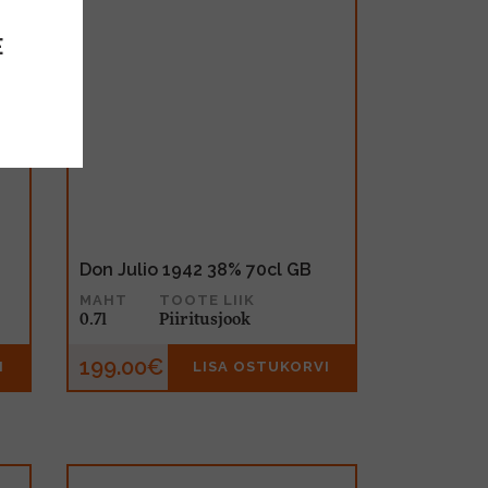
E
Don Julio 1942 38% 70cl GB
MAHT
TOOTE LIIK
0.7l
Piiritusjook
199.00€
I
LISA OSTUKORVI