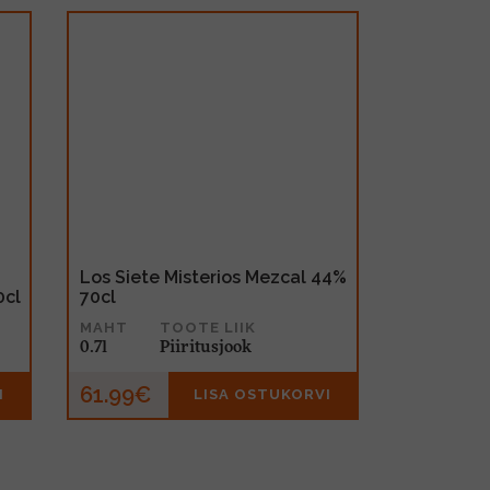
Los Siete Misterios Mezcal 44%
0cl
70cl
MAHT
TOOTE LIIK
0.7l
Piiritusjook
61.99€
I
LISA OSTUKORVI