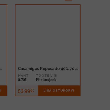
l
Casamigos Reposado 40% 70cl
MAHT
TOOTE LIIK
0.70L
Piiritusjook
53.99€
I
LISA OSTUKORVI