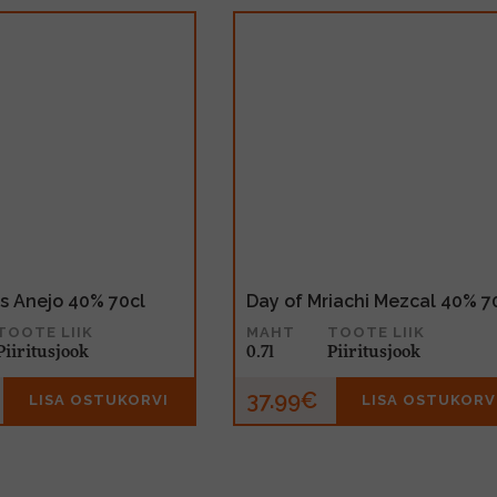
s Anejo 40% 70cl
Day of Mriachi Mezcal 40% 7
TOOTE LIIK
MAHT
TOOTE LIIK
Piiritusjook
0.7l
Piiritusjook
37.99€
LISA OSTUKORVI
LISA OSTUKORV