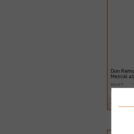
Don Ramo
Mezcal 4
MAHT
0.7l
66.99€