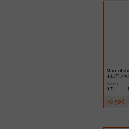
Montelob
43,2% 70c
MAHT
0.7l
46.50€