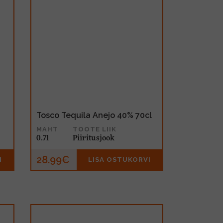
Tosco Tequila Anejo 40% 70cl
MAHT
TOOTE LIIK
0.7l
Piiritusjook
28.99€
I
LISA OSTUKORVI