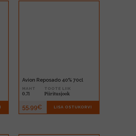
Avion Reposado 40% 70cl
MAHT
TOOTE LIIK
0.7l
Piiritusjook
55.99€
I
LISA OSTUKORVI