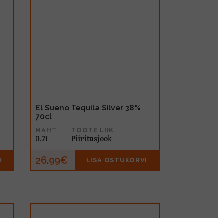
El Sueno Tequila Silver 38%
70cl
MAHT
TOOTE LIIK
0.7l
Piiritusjook
26.99€
I
LISA OSTUKORVI