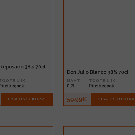
 Reposado 38% 70cl
Don Julio Blanco 38% 70cl
TOOTE LIIK
MAHT
TOOTE LIIK
Piiritusjook
0.7l
Piiritusjook
59.99€
LISA OSTUKORVI
LISA OSTUKORV