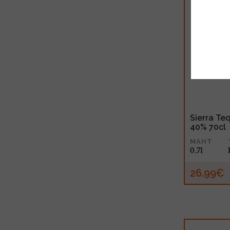
Sierra Te
40% 70cl
MAHT
0.7l
26.99€