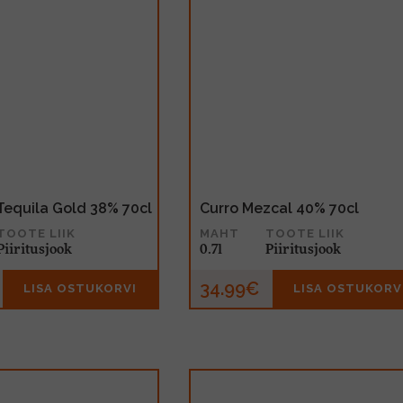
Tequila Gold 38% 70cl
Curro Mezcal 40% 70cl
TOOTE LIIK
MAHT
TOOTE LIIK
Piiritusjook
0.7l
Piiritusjook
34.99€
LISA OSTUKORVI
LISA OSTUKORV