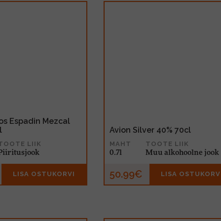
os Espadin Mezcal
l
Avion Silver 40% 70cl
TOOTE LIIK
MAHT
TOOTE LIIK
Piiritusjook
0.7l
Muu alkohoolne jook
50.99€
LISA OSTUKORVI
LISA OSTUKORV