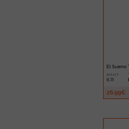
El Sueno 
MAHT
0.7l
26.99€