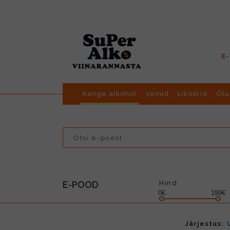
E
Kange alkohol
Veinid
Liköörid
Õlu
E-POOD
Hind
0€
199€
Järjestus: