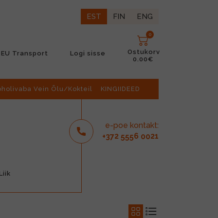
EST
FIN
ENG
0
Ostukorv
EU Transport
Logi sisse
0.00€
oholivaba Vein Õlu/Kokteil
KINGIIDEED
e-poe kontakt:
2
6
21
+37
555
00
iik