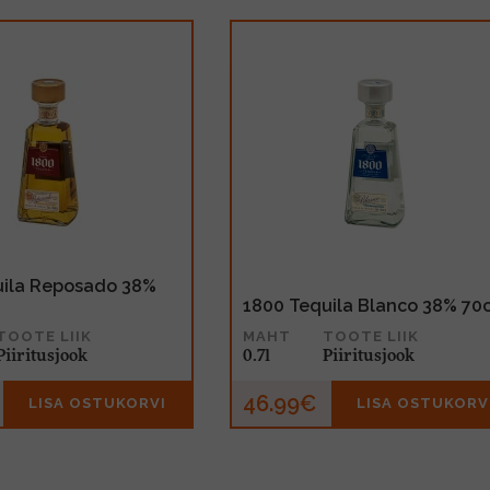
uila Reposado 38%
1800 Tequila Blanco 38% 70c
TOOTE LIIK
MAHT
TOOTE LIIK
Piiritusjook
0.7l
Piiritusjook
46.99€
LISA OSTUKORVI
LISA OSTUKORV