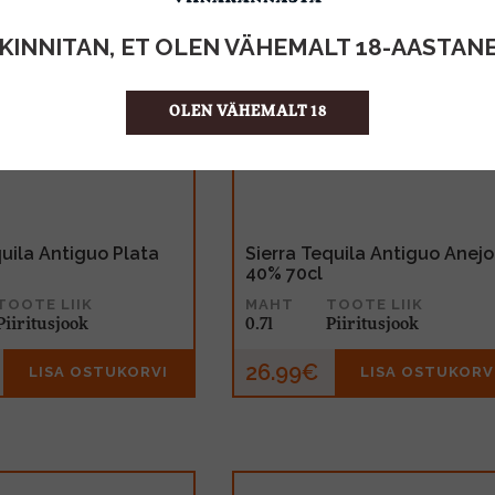
KINNITAN, ET OLEN VÄHEMALT 18-AASTAN
OLEN VÄHEMALT 18
quila Antiguo Plata
Sierra Tequila Antiguo Anejo
40% 70cl
TOOTE LIIK
MAHT
TOOTE LIIK
Piiritusjook
0.7l
Piiritusjook
26.99€
LISA OSTUKORVI
LISA OSTUKORV