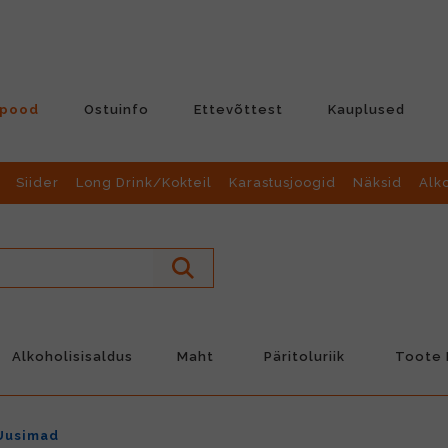
-pood
Ostuinfo
Ettevõttest
Kauplused
Siider
Long Drink/Kokteil
Karastusjoogid
Näksid
Alk
Alkoholisisaldus
Maht
Päritoluriik
Toote L
Uusimad