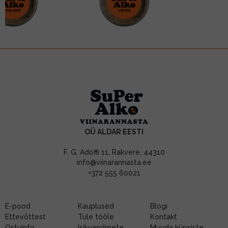
OÜ ALDAR EESTI
F. G. Adoffi 11, Rakvere, 44310
info@viinarannasta.ee
+372 555 60021
E-pood
Kauplused
Blogi
Ettevõttest
Tule tööle
Kontakt
Ostuinfo
Isikuandmete
Muuda küpsiste